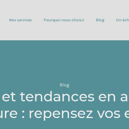
Nos services
Pourquoi nous choisir
Blog
On éch
Blog
n et tendances en a
ure : repensez vos