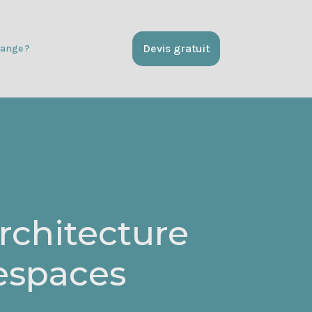
Devis gratuit
ange ?
rchitecture
 espaces