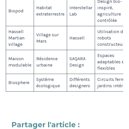
Design bio-
Habitat
Interstellar
inspiré,
Biopod
extraterrestre
Lab
agriculture
contrôlée
Hassell
Utilisation de
Village sur
Martian
Hassell
robots
Mars
village
constructeurs
Espaces
Maison
Résidence
SAQARA
adaptables et
modulable
urbaine
Design
flexibles
Système
Différents
Circuits fermés
Biosphere
écologique
designers
jardins intérie
Partager l'article :