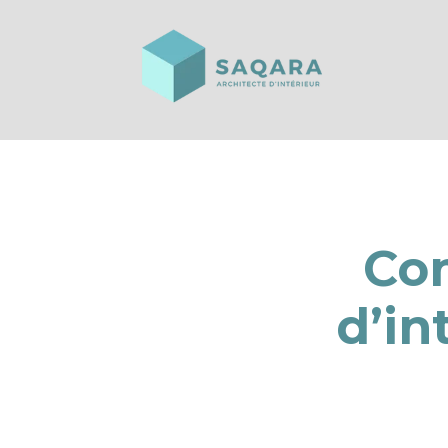
Co
d’in