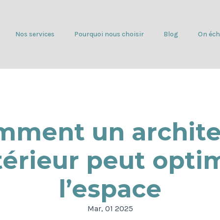
Nos services
Pourquoi nous choisir
Blog
On éch
mment un archite
térieur peut opti
l’espace
Mar, 01 2025