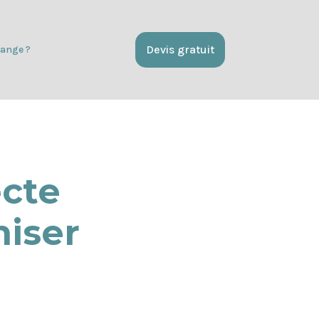
Devis gratuit
ange ?
cte
miser