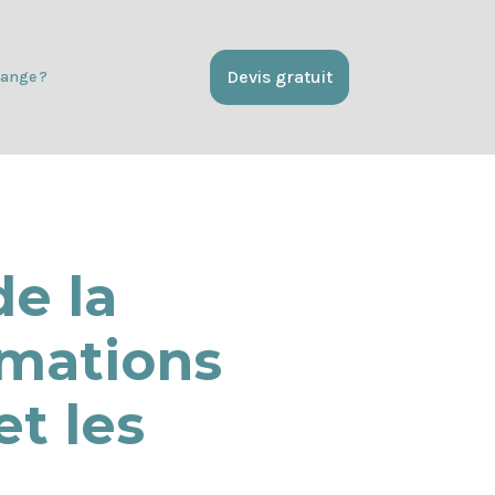
Devis gratuit
ange ?
e la
rmations
et les