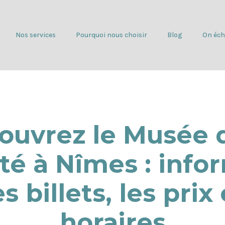
Nos services
Pourquoi nous choisir
Blog
On éch
ouvrez le Musée d
é à Nîmes : info
es billets, les prix 
horaires