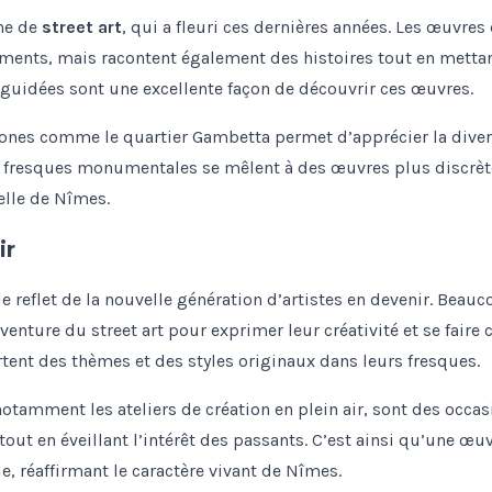
ne de
street art
, qui a fleuri ces dernières années. Les œuvres
ments, mais racontent également des histoires tout en mettant
s guidées sont une excellente façon de découvrir ces œuvres.
zones comme le quartier Gambetta permet d’apprécier la divers
es fresques monumentales se mêlent à des œuvres plus discrè
elle de Nîmes.
ir
 le reflet de la nouvelle génération d’artistes en devenir. Beau
aventure du street art pour exprimer leur créativité et se faire 
tent des thèmes et des styles originaux dans leurs fresques.
otamment les ateliers de création en plein air, sont des occasi
out en éveillant l’intérêt des passants. C’est ainsi qu’une œuv
lle, réaffirmant le caractère vivant de Nîmes.