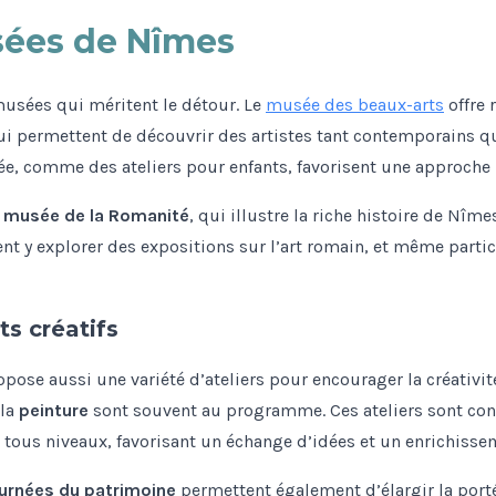
usées de Nîmes
sées qui méritent le détour. Le
musée des beaux-arts
offre 
ui permettent de découvrir des artistes tant contemporains q
e, comme des ateliers pour enfants, favorisent une approche in
e
musée de la Romanité
, qui illustre la riche histoire de Nîme
ent y explorer des expositions sur l’art romain, et même parti
s créatifs
ose aussi une variété d’ateliers pour encourager la créativi
 la
peinture
sont souvent au programme. Ces ateliers sont con
e tous niveaux, favorisant un échange d’idées et un enrichisse
urnées du patrimoine
permettent également d’élargir la portée 