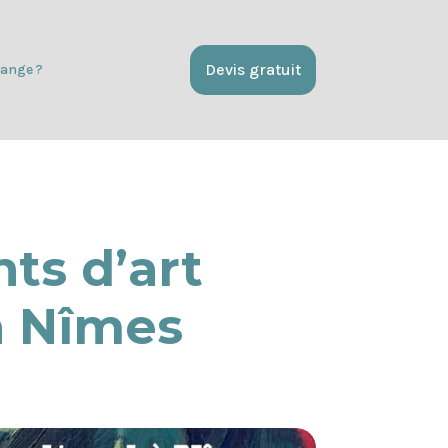
Devis gratuit
ange ?
ts d’art
 à Nîmes