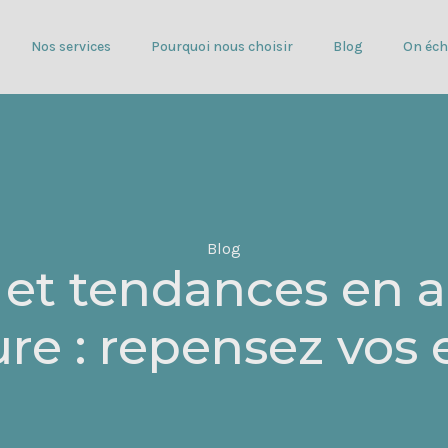
Nos services
Pourquoi nous choisir
Blog
On éch
Blog
n et tendances en a
ure : repensez vos