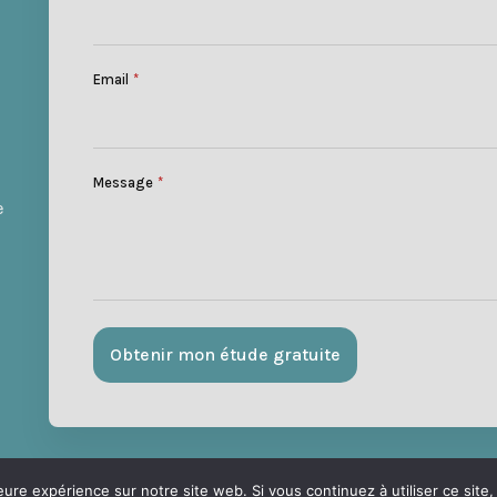
Email
*
Message
*
e
Obtenir mon étude gratuite
eure expérience sur notre site web. Si vous continuez à utiliser ce sit