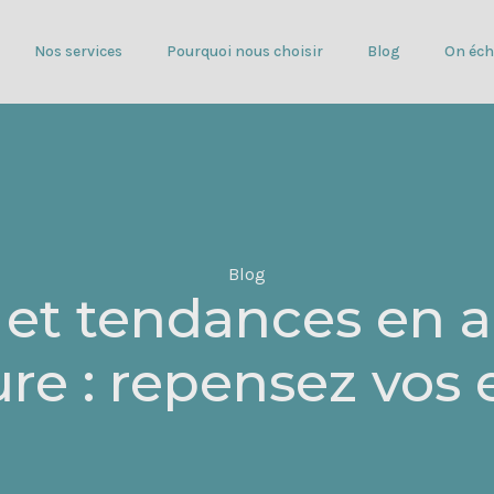
Nos services
Pourquoi nous choisir
Blog
On éch
Blog
n et tendances en a
ure : repensez vos