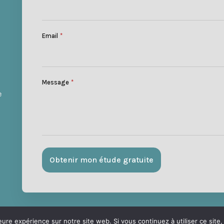
Email
*
Message
*
e
Obtenir mon étude gratuite
eure expérience sur notre site web. Si vous continuez à utiliser ce sit