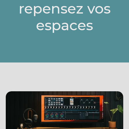
repensez vos
espaces