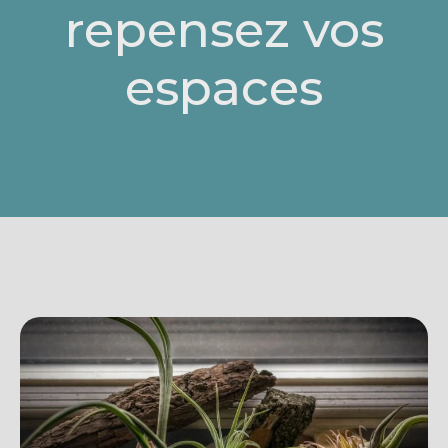
repensez vos
espaces