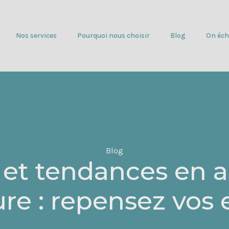
Nos services
Pourquoi nous choisir
Blog
On éch
Blog
n et tendances en a
ure : repensez vos