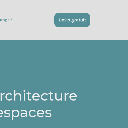
Devis gratuit
ange ?
rchitecture
 espaces