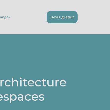
Devis gratuit
ange ?
rchitecture
 espaces