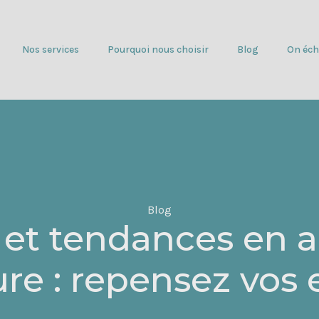
Nos services
Pourquoi nous choisir
Blog
On éch
Blog
n et tendances en a
ure : repensez vos