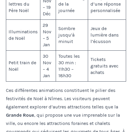
Nov
lettres du
de la
d’une réponse
– 19
Père Noël
journée
personnalisée
Déc
29
Sombre
Jeux de
Illuminations
Nov
jusqu’à
lumière dans
de Noël
– 5
minuit
l’écusson
Jan
30
Toutes les
Tickets
Petit train de
Nov
30 min :
gratuits avec
Noël
– 4
11h30 –
achats
Jan
18h30
Ces différentes animations constituent le pilier des
festivités de Noël à Nîmes. Les visiteurs peuvent
également explorer d’autres attractions telles que la
Grande Roue
, qui propose une vue imprenable sur la
ville, ou encore les attractions foraines et chalets
gourmands qui séduisent les gourmets de tous âges. À