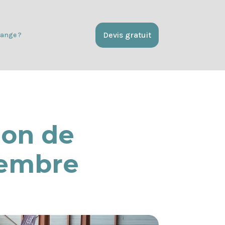
Devis gratuit
ange ?
lon de
tembre