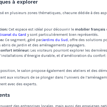
ues à explorer
nisé en plusieurs zones thématiques, chacune dédiée à des asp
ion:
Cet espace est idéal pour découvrir le
mobilier français
rtisanat du Gard
y sont particulièrement bien représentés.
ns:
Ce segment, géré par
Jardins du Sud
, offre des solutions p
s abris de jardin et des aménagements paysagers.
onfort intérieur:
Les visiteurs pourront explorer les dernière
’installations d’énergie durable, et d’amélioration du confort 
position, le salon propose également des ateliers et des démo
ent aux visiteurs de se plonger dans l’univers de l’aménageme
ent avec des experts.
ents
ouvent des entreprises locales, mais aussi des enseignes nat