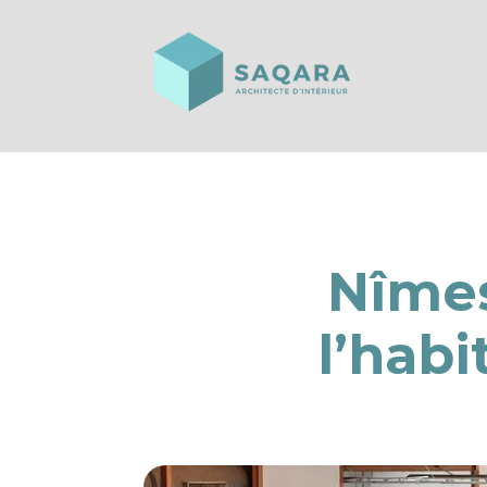
Nîmes
l’hab