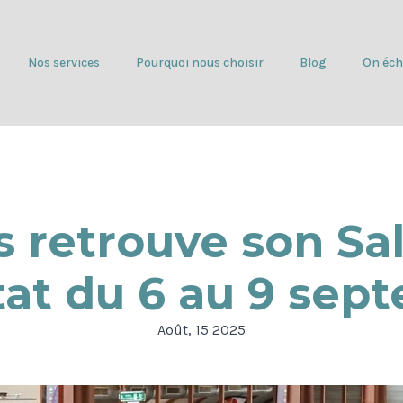
Nos services
Pourquoi nous choisir
Blog
On éch
 retrouve son Sa
itat du 6 au 9 sep
Août, 15 2025