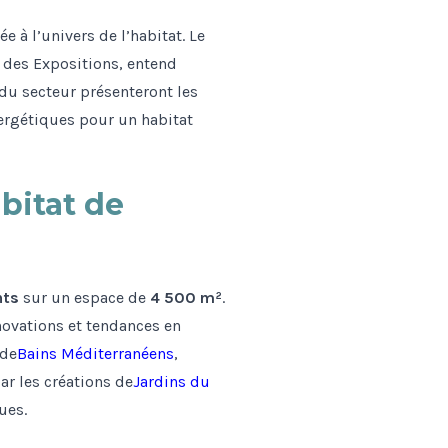
 à l’univers de l’habitat. Le
c des Expositions, entend
 du secteur présenteront les
ergétiques pour un habitat
bitat de
nts
sur un espace de
4 500 m²
.
novations et tendances en
 de
Bains Méditerranéens
,
ar les créations de
Jardins du
ues.