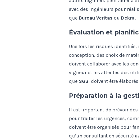
audits réguliers peut aider à dé
avec des ingénieurs pour réali
que
Bureau Veritas
ou
Dekra
.
Évaluation et planifi
Une fois les risques identifiés
conception, des choix de matéri
doivent collaborer avec les co
vigueur et les attentes des uti
que
SGS
, doivent être élaborés
Préparation à la gest
Il est important de prévoir des
pour traiter les urgences, comm
doivent être organisés pour fam
qu’un consultant en sécurité av