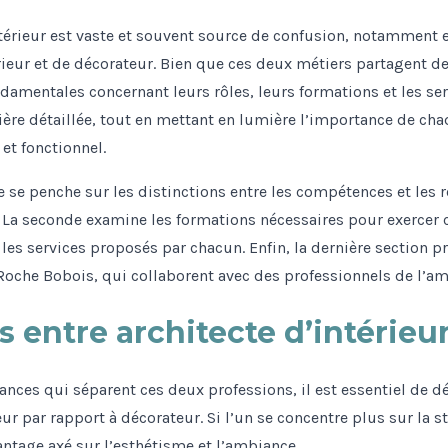
érieur est vaste et souvent source de confusion, notamment e
rieur et de décorateur. Bien que ces deux métiers partagent de
amentales concernant leurs rôles, leurs formations et les servi
ière détaillée, tout en mettant en lumière l’importance de cha
et fonctionnel.
le se penche sur les distinctions entre les compétences et les
. La seconde examine les formations nécessaires pour exercer c
les services proposés par chacun. Enfin, la dernière section 
che Bobois, qui collaborent avec des professionnels de l’am
s entre architecte d’intérieu
ces qui séparent ces deux professions, il est essentiel de d
ieur par rapport à décorateur. Si l’un se concentre plus sur la s
antage axé sur l’esthétisme et l’ambiance.