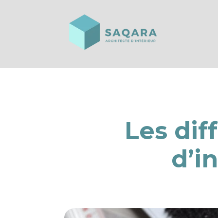
Les dif
d’i