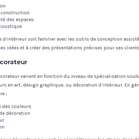
ion
 construction
ité des espaces
acoustique
te d’intérieur soit familier avec les outils de conception assi
ses idées et à créer des présentations précises pour ses clients
corateur
corateur varient en fonction du niveau de spécialisation sou
s en art, design graphique, ou décoration d’intérieur. En gén
re :
e des couleurs
 de décoration
ur
on