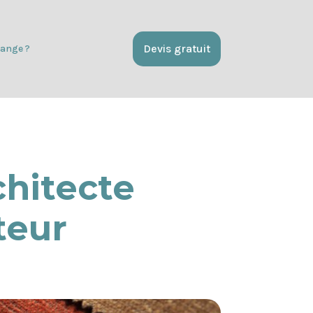
Devis gratuit
ange ?
chitecte
teur