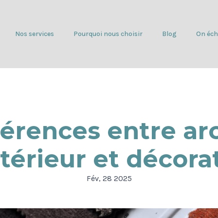
Nos services
Pourquoi nous choisir
Blog
On éch
férences entre ar
ntérieur et décora
Fév, 28 2025