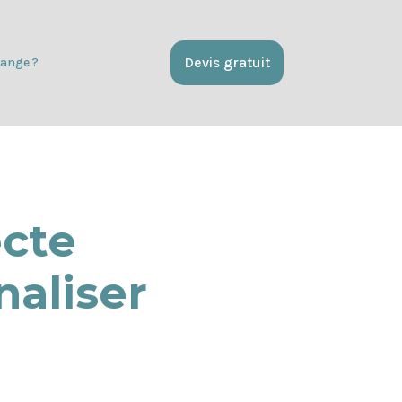
Devis gratuit
ange ?
cte
naliser