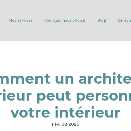
Nos services
Pourquoi nous choisir
Blog
On éch
mment un archite
rieur peut person
votre intérieur
Fév, 08 2025