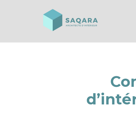
Co
d’inté